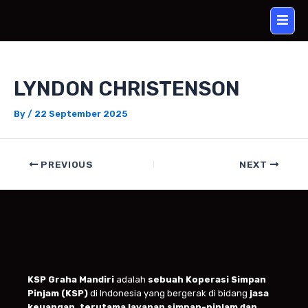
Skip
Post
to
navigation
content
LYNDON CHRISTENSON
By
/
22 September 2025
PREVIOUS
NEXT
KSP Graha Mandiri
adalah
sebuah Koperasi Simpan
Pinjam (KSP)
di Indonesia yang bergerak di bidang
jasa
keuangan, terutama layanan simpan-pinjam dan