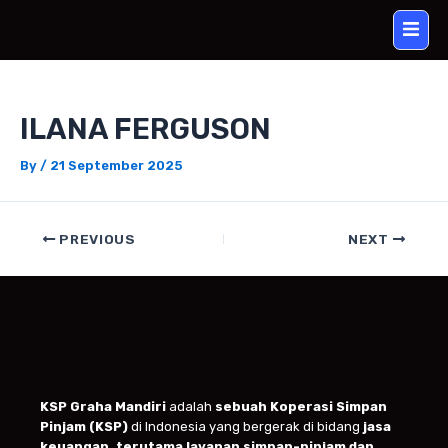
Skip
Post
to
navigation
content
ILANA FERGUSON
By
/
21 September 2025
PREVIOUS
NEXT
KSP Graha Mandiri
adalah
sebuah Koperasi Simpan
Pinjam (KSP)
di Indonesia yang bergerak di bidang
jasa
keuangan, terutama layanan simpan-pinjam dan