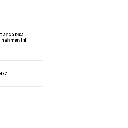
t anda bisa
 halaman ini.
.
477