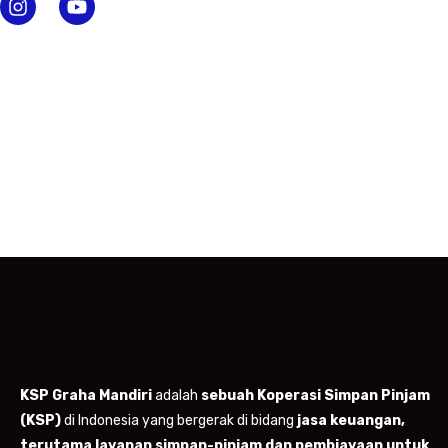
s
u
t
t
a
u
g
b
r
e
a
m
KSP Graha Mandiri
adalah
sebuah Koperasi Simpan Pinjam
(KSP)
di Indonesia yang bergerak di bidang
jasa keuangan,
terutama layanan simpan-pinjam dan pembiayaan untuk