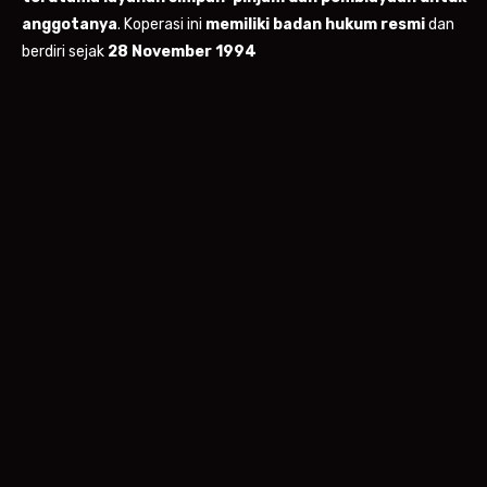
anggotanya
. Koperasi ini
memiliki badan hukum resmi
dan
berdiri sejak
28 November 1994