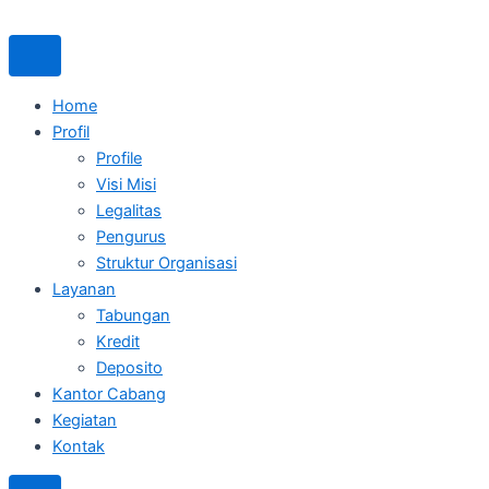
Skip
to
content
Home
Profil
Profile
Visi Misi
Legalitas
Pengurus
Struktur Organisasi
Layanan
Tabungan
Kredit
Deposito
Kantor Cabang
Kegiatan
Kontak