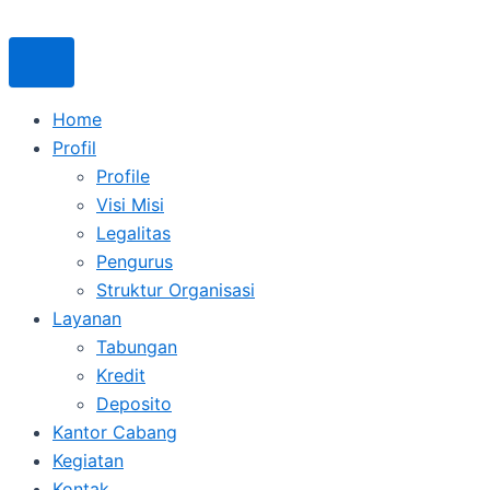
Skip
to
content
Home
Profil
Profile
Visi Misi
Legalitas
Pengurus
Struktur Organisasi
Layanan
Tabungan
Kredit
Deposito
Kantor Cabang
Kegiatan
Kontak