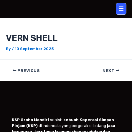
Skip
Post
to
navigation
content
VERN SHELL
By
/
10 September 2025
PREVIOUS
NEXT
KSP Graha Mandiri
adalah
sebuah Koperasi Simpan
Pinjam (KSP)
di Indonesia yang bergerak di bidang
jasa
keuangan, terutama layanan simpan-pinjam dan