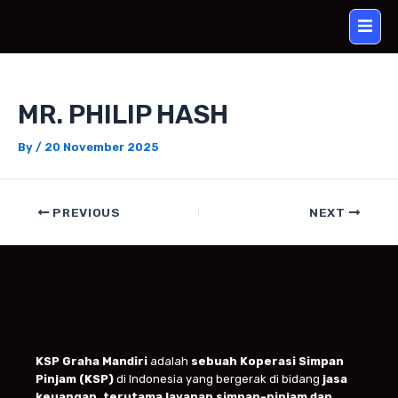
Skip
Post
to
navigation
content
MR. PHILIP HASH
By
/
20 November 2025
PREVIOUS
NEXT
KSP Graha Mandiri
adalah
sebuah Koperasi Simpan
Pinjam (KSP)
di Indonesia yang bergerak di bidang
jasa
keuangan, terutama layanan simpan-pinjam dan