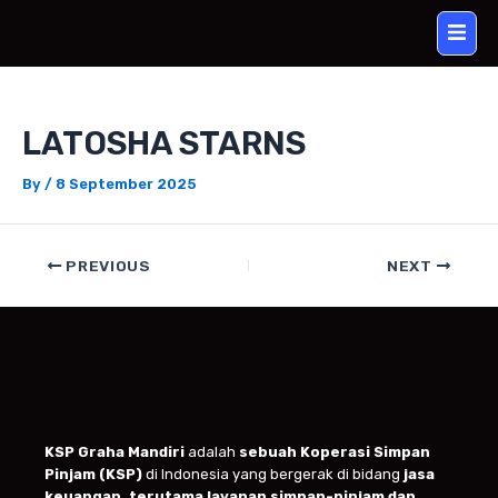
Skip
Post
to
navigation
content
LATOSHA STARNS
By
/
8 September 2025
PREVIOUS
NEXT
KSP Graha Mandiri
adalah
sebuah Koperasi Simpan
Pinjam (KSP)
di Indonesia yang bergerak di bidang
jasa
keuangan, terutama layanan simpan-pinjam dan