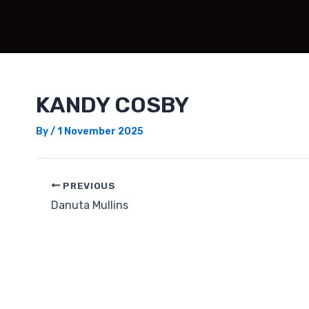
Skip
Post
to
navigation
content
KANDY COSBY
By
/
1 November 2025
PREVIOUS
Danuta Mullins