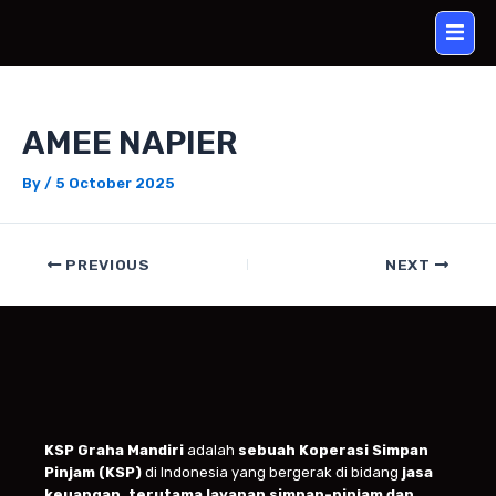
Skip
Post
to
navigation
content
AMEE NAPIER
By
/
5 October 2025
PREVIOUS
NEXT
KSP Graha Mandiri
adalah
sebuah Koperasi Simpan
Pinjam (KSP)
di Indonesia yang bergerak di bidang
jasa
keuangan, terutama layanan simpan-pinjam dan