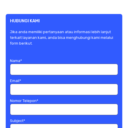
HUBUNGI KAMI
Jika anda memiliki pertanyaan atau informasi lebih lanjut
terkait layanan kami, anda bisa menghubungi kami melalui
form berikut.
Nama
*
Email
*
Nomor Telepon
*
Subject
*